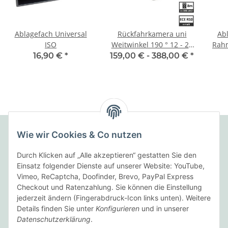
Ablagefach Universal
Rückfahrkamera uni
Ab
ISO
Weitwinkel 190 ° 12 - 24
Rah
V Mini- Kamera
16,90 €
*
159,00 € -
388,00 €
*
Wie wir Cookies & Co nutzen
Folgende Zahlungsarten bieten wir an:
Durch Klicken auf „Alle akzeptieren“ gestatten Sie den
Einsatz folgender Dienste auf unserer Website: YouTube,
Vimeo, ReCaptcha, Doofinder, Brevo, PayPal Express
Checkout und Ratenzahlung. Sie können die Einstellung
Wir versenden mit:
jederzeit ändern (Fingerabdruck-Icon links unten). Weitere
Details finden Sie unter
Konfigurieren
und in unserer
Datenschutzerklärung
.