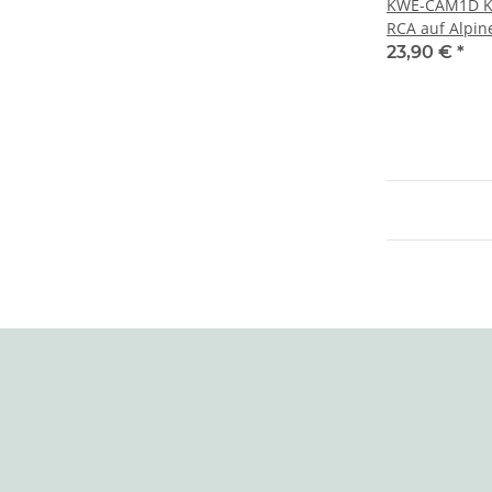
KWE-CAM1D K
RCA auf Alpin
23,90 €
*