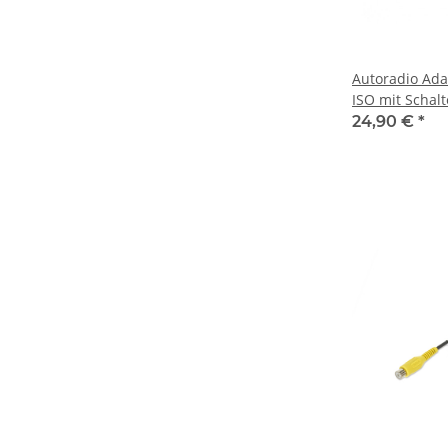
Autoradio Ada
ISO mit Schalt
Wohnmobile f
24,90 €
*
Zündung