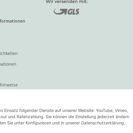
Wir versenden mit:
nformationen
ichkeiten
mationen
zhinweise
t für den Verkauf von Waren
den Einsatz folgender Dienste auf unserer Website: YouTube, Vimeo,
Vertrag widerrufen
ut und Ratenzahlung. Sie können die Einstellung jederzeit ändern
nden Sie unter
Konfigurieren
und in unserer
Datenschutzerklärung
.