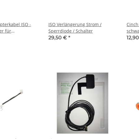
pterkabel ISO -
ISO Verlängerung Strom /
Cinch 
er für
Sperrdiode / Schalter
schwa
ür Betrieb ohne
29,50 €
*
12,9