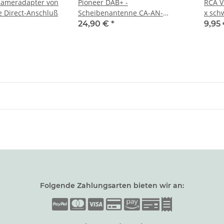
ameradapter von
Pioneer DAB+ -
RCA V
e Direct-Anschluß
Scheibenantenne CA-AN-
x sch
DAB.001
24,90 €
*
9,95
Folgende Zahlungsarten bieten wir an: