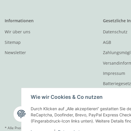
Informationen
Gesetzliche I
Wir über uns
Datenschutz
Sitemap
AGB
Newsletter
Zahlungsmögl
Versandinfor
Impressum
Batteriegeset
Widerrufsrech
Wie wir Cookies & Co nutzen
Durch Klicken auf „Alle akzeptieren“ gestatten Sie 
ReCaptcha, Doofinder, Brevo, PayPal Express Checko
(Fingerabdruck-Icon links unten). Weitere Details fi
* Alle Preise inkl. gesetzlicher USt., zzgl.
Versand