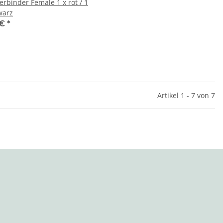
erbinder Female 1 x rot / 1
warz
 €
*
Artikel 1 - 7 von 7