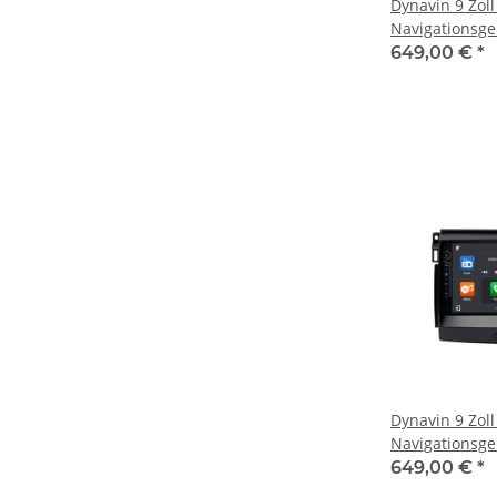
Dynavin 9 Zoll
Navigationsge
2004-2010
649,00 €
*
Dynavin 9 Zoll
Navigationsge
Ranger ab 20
649,00 €
*