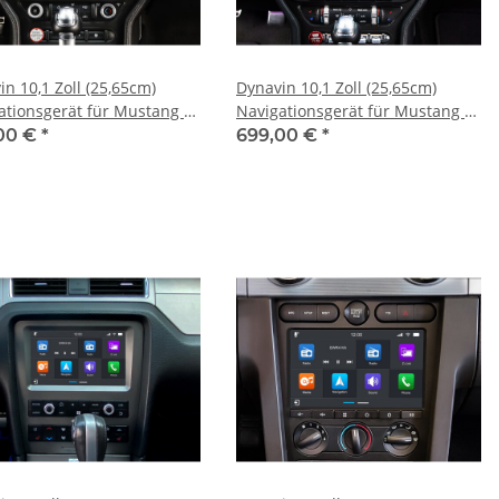
n 10,1 Zoll (25,65cm)
Dynavin 10,1 Zoll (25,65cm)
ationsgerät für Mustang VI
Navigationsgerät für Mustang VI
Zoll Monitor
mit 8-Zoll Monitor
00 €
*
699,00 €
*