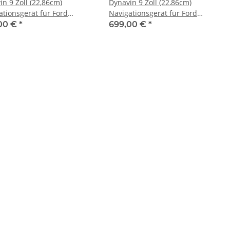
in 9 Zoll (22,86cm)
Dynavin 9 Zoll (22,86cm)
ationsgerät für Ford
Navigationsgerät für Ford
ng 2010-2014
Mustang V 2005-2009
00 €
*
699,00 €
*