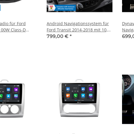
adio für Ford
Android Navigationssystem für
Dynavi
 100W Class-D
Ford Transit 2014-2018 mit 10,1-
Navig
oll Display
Zoll Touchscreen, Inkl. Head-up-
mit 4-
799,00 €
*
699,
), Inkl. Head-up-
Display, Apple CarPlay und
e CarPlay und
Android Auto