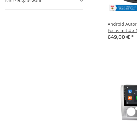
Fahrzeugauswahl
Android Autor
Focus mit 4 x
Verstärker, 9 Z
649,00 €
*
(hochauflösend
Display, Appl
Android Auto