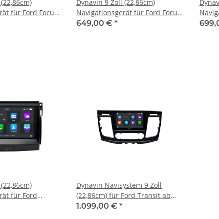
 (22,86cm)
Dynavin 9 Zoll (22,86cm)
Dynav
rät für Ford Focus
Navigationsgerät für Ford Focus
Navig
2004-2010
Musta
649,00 €
*
699,
 (22,86cm)
Dynavin Navisystem 9 Zoll
rät für Ford
(22,86cm) für Ford Transit ab
15
2019
1.099,00 €
*