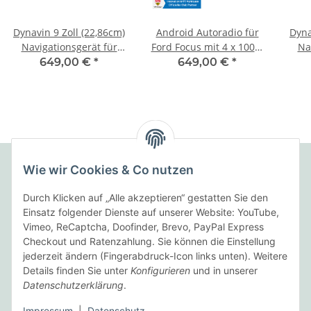
Dynavin 9 Zoll (22,86cm)
Android Autoradio für
Dyna
Navigationsgerät für
Ford Focus mit 4 x 100W
Na
Ford Focus 2004-2010
Class-D Verstärker, 9 Zoll
Fo
649,00 €
*
649,00 €
*
Display (hochauflösend),
Inkl. Head-up-Display,
Apple CarPlay und
Android Auto
Wie wir Cookies & Co nutzen
Folgende Zahlungsarten bieten wir an:
Durch Klicken auf „Alle akzeptieren“ gestatten Sie den
Einsatz folgender Dienste auf unserer Website: YouTube,
Vimeo, ReCaptcha, Doofinder, Brevo, PayPal Express
Checkout und Ratenzahlung. Sie können die Einstellung
Wir versenden mit:
jederzeit ändern (Fingerabdruck-Icon links unten). Weitere
Details finden Sie unter
Konfigurieren
und in unserer
Datenschutzerklärung
.
Informationen
Impressum
|
Datenschutz