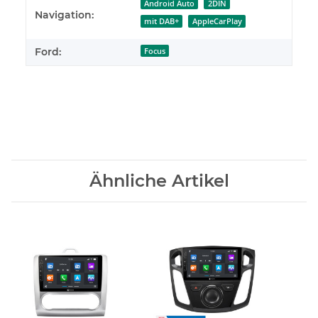
Android Auto
2DIN
Navigation:
mit DAB+
AppleCarPlay
Ford:
Focus
Ähnliche Artikel