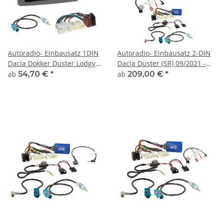
Autoradio- Einbausatz 1DIN
Autoradio- Einbausatz 2-DIN
Dacia Dokker Duster Lodgy
Dacia Duster (SR) 09/2021 -
Sandero ab 2012 piano
2024
ab
54,70 €
*
ab
209,00 €
*
black