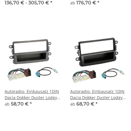
Sandero ab 2012 mit LFB
mit Lenkradfernbedienung
136,70 € -
305,70 €
*
ab
176,70 €
*
Autoradio- Einbausatz 1DIN
Autoradio- Einbausatz 1DIN
Dacia Dokker Duster Lodgy
Dacia Dokker Duster Lodgy
Sandero ab 2012
Sandero ab 2012
ab
58,70 €
*
ab
68,70 €
*