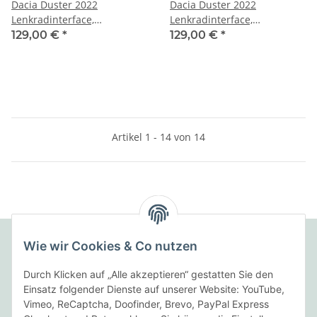
Dacia Duster 2022
Dacia Duster 2022
Lenkradinterface,
Lenkradinterface,
Antennenadapter incl.
Antennenadapter incl. Y-
129,00 €
*
129,00 €
*
eingearbeitetes Y-Kabel für
Kabel für universelle
Pioneer Autoradio`s
Autoradio`s
Artikel 1 - 14 von 14
Wie wir Cookies & Co nutzen
Folgende Zahlungsarten bieten wir an:
Durch Klicken auf „Alle akzeptieren“ gestatten Sie den
Einsatz folgender Dienste auf unserer Website: YouTube,
Vimeo, ReCaptcha, Doofinder, Brevo, PayPal Express