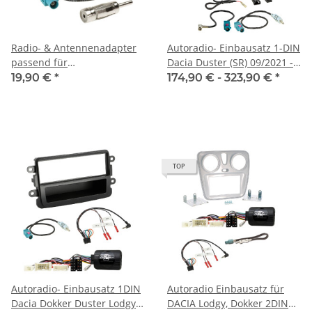
Radio- & Antennenadapter
Autoradio- Einbausatz 1-DIN
passend für
Dacia Duster (SR) 09/2021 -
Dacia/Fiat/Mercedes/Nissan/Renault/Opel
2024
19,90 €
*
174,90 € -
323,90 €
*
TOP
Autoradio- Einbausatz 1DIN
Autoradio Einbausatz für
Dacia Dokker Duster Lodgy
DACIA Lodgy, Dokker 2DIN