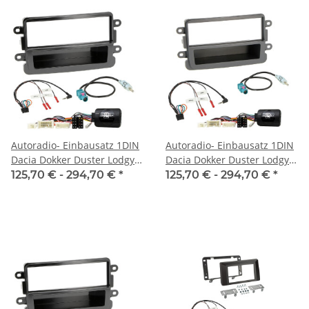
Autoradio- Einbausatz 1DIN
Autoradio- Einbausatz 1DIN
Dacia Dokker Duster Lodgy
Dacia Dokker Duster Lodgy
Sandero ab 2012 mit LFB
Sandero ab 2012 mit LFB
125,70 € -
294,70 €
*
125,70 € -
294,70 €
*