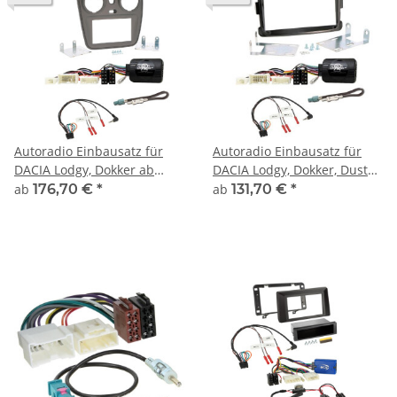
Autoradio Einbausatz für
Autoradio Einbausatz für
DACIA Lodgy, Dokker ab
DACIA Lodgy, Dokker, Duster,
2012 2DIN mit
Sandero ab 2012 Renault
ab
176,70 €
*
ab
131,70 €
*
Lenkradfernbedienung
Captur 2DIN mit
Lenkradfernbedienung