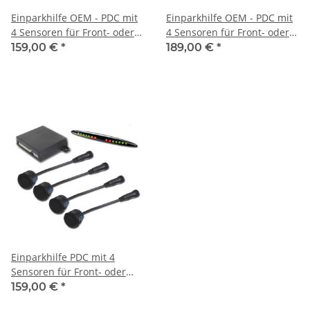
Einparkhilfe OEM - PDC mit
Einparkhilfe OEM - PDC mit
4 Sensoren für Front- oder
4 Sensoren für Front- oder
Heckmontage
Heckmontage mit LED-
159,00 €
*
189,00 €
*
Display
Einparkhilfe PDC mit 4
Sensoren für Front- oder
Heckmontage und LED-
159,00 €
*
Display