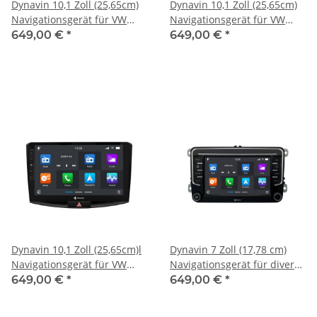
Dynavin 10,1 Zoll (25,65cm)
Dynavin 10,1 Zoll (25,65cm)
Navigationsgerät für VW
Navigationsgerät für VW
Golf 7 Sportsvan 2014-2020
Tiguan ab 2017
649,00 €
*
649,00 €
*
Vorfacelift
Dynavin 10,1 Zoll (25,65cm)l
Dynavin 7 Zoll (17,78 cm)
Navigationsgerät für VW
Navigationsgerät für diverse
Passat B7 2010-2014
Modelle VW Golf ab 2003
649,00 €
*
649,00 €
*