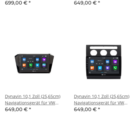
Crafter, MAN TGE
Passat B6 2005-2010
699,00 €
*
649,00 €
*
Dynavin 10,1 Zoll (25,65cm)
Dynavin 10,1 Zoll (25,65cm)
Navigationsgerät für VW
Navigationsgerät für VW
Passat B8 2014-2020
Touran 2006-2011
649,00 €
*
649,00 €
*