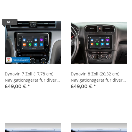
NEU
Dynavin 7 Zoll (17,78 cm)
Dynavin 8 Zoll (20,32 cm)
Navigationsgerät für diverse
Navigationsgerät für diverse
Modelle VW Golf ab 2003
Modelle VW/ Skoda/ Seat
649,00 €
*
649,00 €
*