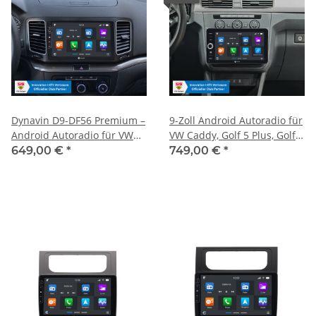
Dynavin D9-DF56 Premium –
9-Zoll Android Autoradio für
Android Autoradio für VW
VW Caddy, Golf 5 Plus, Golf 6
Sharan & Seat Alhambra mit
mit Wireless Apple CarPlay
649,00 €
*
749,00 €
*
4×100W DSP, 9" HD-Display,
& Android Auto, Blitzer.de
CarPlay, Android Auto &
PRO Integration, 4x100W
HUD
Class-D Verstärker und
Head-up-Display