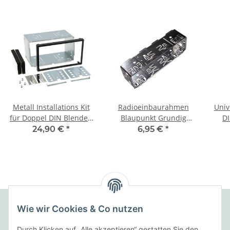
Metall Installations Kit
Radioeinbaurahmen
Univ
für Doppel DIN Blenden
Blaupunkt Grundig
D
182 x 103 mm
Philips
24,90 €
*
6,95 €
*
Wie wir Cookies & Co nutzen
Folgende Zahlungsarten bieten wir an:
Durch Klicken auf „Alle akzeptieren“ gestatten Sie den