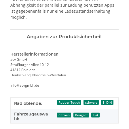
Abhängigkeit der parallel zur Ladung benutzten Apps
ist gegebenenfalls nur eine Ladezustandserhaltung
möglich.
Angaben zur Produktsicherheit
Herstellerinformationen:
acv GmbH
Straßburger Allee 10-12
41812 Erkelenz
Deutschland, Nordrhein-Westfalen
info@acvgmbh.de
Rubber Touch
schwarz
1- DIN
Radioblende:
Fahrzeugauswa
Citroen
Peugeot
Fiat
hl: