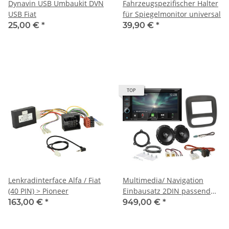
Dynavin USB Umbaukit DVN
Fahrzeugspezifischer Halter
USB Fiat
für Spiegelmonitor universal
25,00 €
*
39,90 €
*
TOP
Lenkradinterface Alfa / Fiat
Multimedia/ Navigation
(40 PIN) > Pioneer
Einbausatz 2DIN passend
für Renault Trafic Bj. 2020,
163,00 €
*
949,00 €
*
Fiat Talento ab Bj. 2016,
Nissan NV300 ab Bj. 2016,