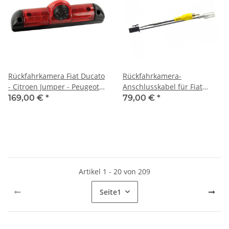
Rückfahrkamera Fiat Ducato
Rückfahrkamera-
- Citroen Jumper - Peugeot
Anschlusskabel für Fiat
Boxer 3.Bremsleuchte
Ducato III, Peugeot Boxer,
169,00 €
*
79,00 €
*
Citroen Jumper & Dodge
RAM Master 1500
Artikel 1 - 20 von 209
Seite
1