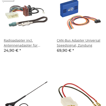
Radioadapter incl.
CAN-Bus Adapter Universal
Antennenadapter für
Speedsignal, Zündung
Renault Trafic Bj. 2020
24,90 €
*
69,90 €
*