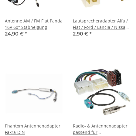
Antenne AM / FM Fiat Panda
Lautsprecheradapter Alfa /
16V 60° Stabneigung
Fiat / Ford / Lancia / Nissan /
Opel / Suzuki
24,90 €
*
2,90 €
*
Phantom Antennenadapter
Radio- & Antennenadapter
Fakra-DIN
passend für