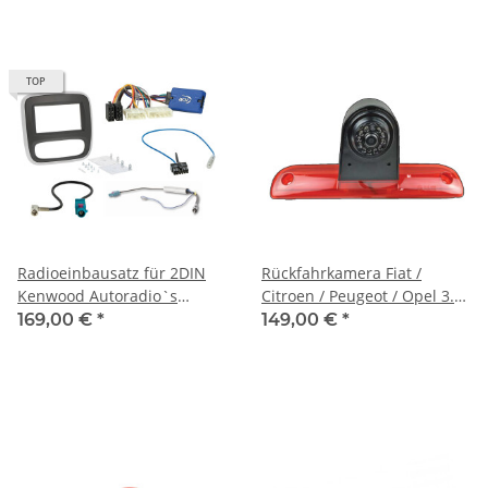
Opel Vivaro ab Bj. 2014
TOP
Radioeinbausatz für 2DIN
Rückfahrkamera Fiat /
Kenwood Autoradio`s
Citroen / Peugeot / Opel 3.
Renault Trafic Bj. 2020
Bremsleuchte
169,00 €
*
149,00 €
*
bicolor schwarz/silber mit
Lenkradfernbedienung