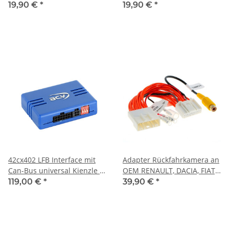
Dacia/Fiat/Mercedes/Nissan/R
19,90 €
*
19,90 €
*
42cx402 LFB Interface mit
Adapter Rückfahrkamera an
Can-Bus universal Kienzle /
OEM RENAULT, DACIA, FIAT,
Axion
NISSAN, OPEL an ein OEM
119,00 €
*
39,90 €
*
Radio (Media NAV)