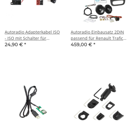
Autoradio Adapterkabel ISO
Autoradio Einbausatz 2DIN
- ISO mit Schalter für
passend für Renault Trafic
Wohnmobile für Betrieb
Bj. 2020 mit Kenwood
24,90 €
*
459,00 €
*
ohne Zündung
DPX7300DAB