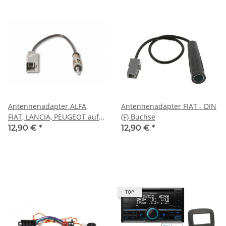
Antennenadapter ALFA,
Antennenadapter FIAT - DIN
FIAT, LANCIA, PEUGEOT auf
(F) Buchse
DIN
12,90 €
*
12,90 €
*
TOP