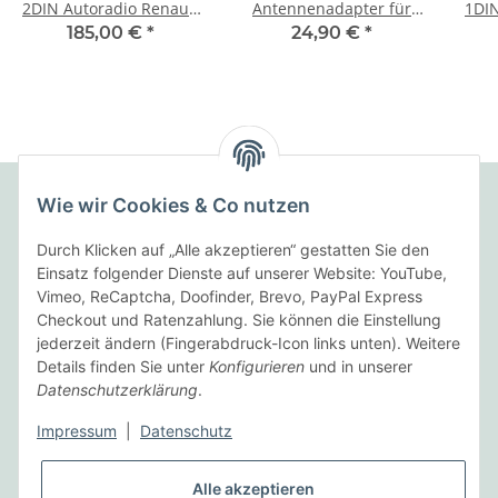
2DIN Autoradio Renault
Antennenadapter für
1DIN
Trafic Bj. 2020 incl.
Renault Trafic Bj. 2020
Tra
185,00 €
*
24,90 €
*
Lautsprecher bicolor
schwarz/ silber
Wie wir Cookies & Co nutzen
Folgende Zahlungsarten bieten wir an:
Durch Klicken auf „Alle akzeptieren“ gestatten Sie den
Einsatz folgender Dienste auf unserer Website: YouTube,
Vimeo, ReCaptcha, Doofinder, Brevo, PayPal Express
Checkout und Ratenzahlung. Sie können die Einstellung
Wir versenden mit:
jederzeit ändern (Fingerabdruck-Icon links unten). Weitere
Details finden Sie unter
Konfigurieren
und in unserer
Datenschutzerklärung
.
Informationen
Impressum
|
Datenschutz
Gesetzliche Informationen
Alle akzeptieren