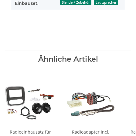
Blende + Zubehör
Lautsprecher
Einbauset:
Ähnliche Artikel
Radioeinbausatz für
Radioadapter incl.
Ra