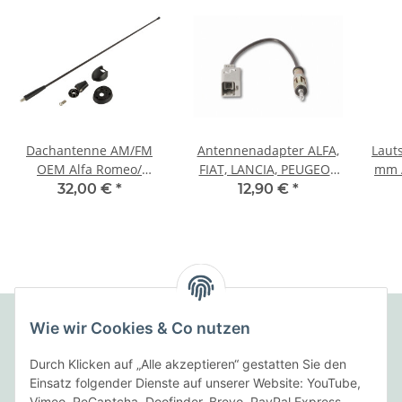
Dachantenne AM/FM
Antennenadapter ALFA,
Lautsp
OEM Alfa Romeo/
FIAT, LANCIA, PEUGEOT
mm A
Fiat/Lancia passiv
auf DIN
32,00 €
*
12,90 €
*
Wie wir Cookies & Co nutzen
Folgende Zahlungsarten bieten wir an:
Durch Klicken auf „Alle akzeptieren“ gestatten Sie den
Einsatz folgender Dienste auf unserer Website: YouTube,
Vimeo, ReCaptcha, Doofinder, Brevo, PayPal Express