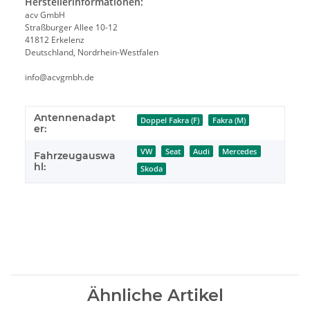
Herstellerinformationen:
acv GmbH
Straßburger Allee 10-12
41812 Erkelenz
Deutschland, Nordrhein-Westfalen
info@acvgmbh.de
Antennenadapt
Doppel Fakra (F)
Fakra (M)
er:
VW
Seat
Audi
Mercedes
Fahrzeugauswa
hl:
Skoda
Ähnliche Artikel