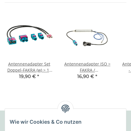
Antennenadapter Set
Antennenadapter ISO >
Anten
Doppel-FAKRA (w) > 1x
FAKRA /
-
Doppel / 2x Einzel
Phantomeinspeisung
19,90 €
*
16,90 €
*
Wie wir Cookies & Co nutzen