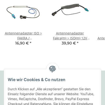
Antennenadapter ISO >
Antennenadapter
FAKRA /
Fakra(m) > ISO(m) 12V
Ante
Phantomeinspeisung
Phantom 25cm
DIN
16,90 €
*
39,90 €
*
Wie wir Cookies & Co nutzen
Folgende Zahlungsarten bieten wir an:
Durch Klicken auf „Alle akzeptieren“ gestatten Sie den
Einsatz folgender Dienste auf unserer Website: YouTube,
Vimeo, ReCaptcha, Doofinder, Brevo, PayPal Express
Checkout und Ratenzahlung. Sie können die Einstellung