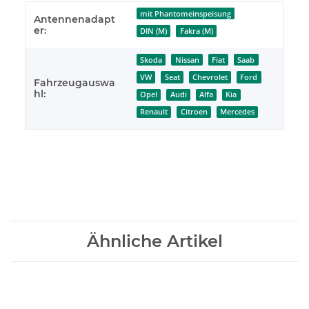
mit Phantomeinspeisung
Antennenadapt
er:
DIN (M)
Fakra (M)
Skoda
Nissan
Fiat
Saab
VW
Seat
Chevrolet
Ford
Fahrzeugauswa
hl:
Opel
Audi
Alfa
Kia
Renault
Citroen
Mercedes
Ähnliche Artikel