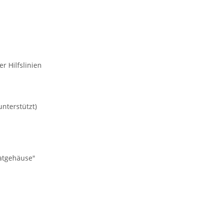
r Hilfslinien
nterstützt)
vatgehäuse"