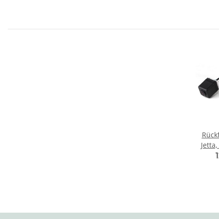
Rück
Jetta
Caddy
S