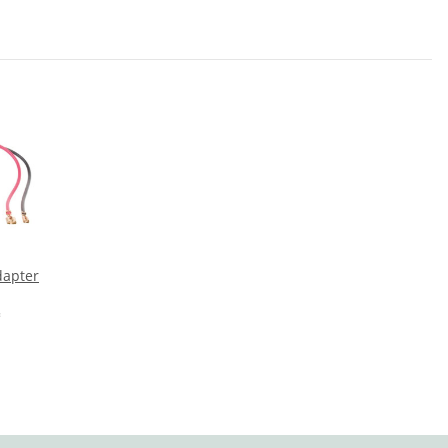
dapter
*