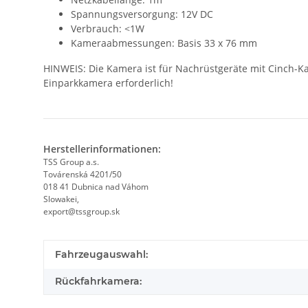
Spannungsversorgung: 12V DC
Verbrauch: <1W
Kameraabmessungen: Basis 33 x 76 mm
HINWEIS: Die Kamera ist für Nachrüstgeräte mit Cinch-K
Einparkkamera erforderlich!
Herstellerinformationen:
TSS Group a.s.
Továrenská 4201/50
018 41 Dubnica nad Váhom
Slowakei,
export@tssgroup.sk
Fahrzeugauswahl:
Rückfahrkamera: