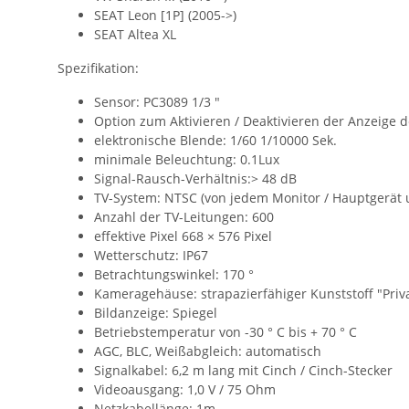
SEAT Leon [1P] (2005->)
SEAT Altea XL
Spezifikation:
Sensor: PC3089 1/3 "
Option zum Aktivieren / Deaktivieren der Anzeige de
elektronische Blende: 1/60 1/10000 Sek.
minimale Beleuchtung: 0.1Lux
Signal-Rausch-Verhältnis:> 48 dB
TV-System: NTSC (von jedem Monitor / Hauptgerät u
Anzahl der TV-Leitungen: 600
effektive Pixel 668 × 576 Pixel
Wetterschutz: IP67
Betrachtungswinkel: 170 °
Kameragehäuse: strapazierfähiger Kunststoff "Pri
Bildanzeige: Spiegel
Betriebstemperatur von -30 ° C bis + 70 ° C
AGC, BLC, Weißabgleich: automatisch
Signalkabel: 6,2 m lang mit Cinch / Cinch-Stecker
Videoausgang: 1,0 V / 75 Ohm
Netzkabellänge: 1m