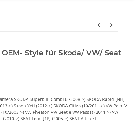
OEM- Style für Skoda/ VW/ Seat
kamera SKODA Superb II. Combi (3/2008->) SKODA Rapid [NH]
(2013->) Skoda Yeti (2012->) SKODA Citigo (10/2011->) VW Polo IV.
. (10/2003->) VW Pheaton VW Beetle VW Passat (2011->) VW
. (2010->) SEAT Leon [1P] (2005->) SEAT Altea XL