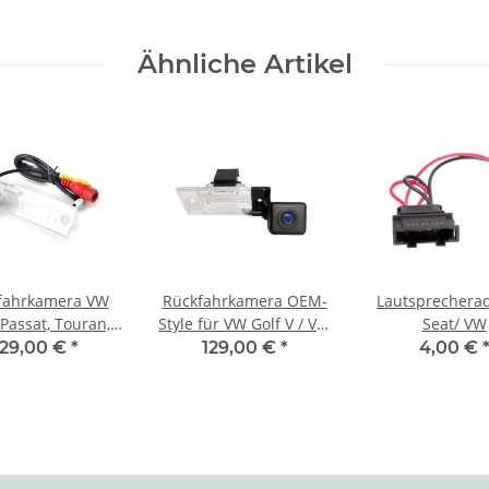
Ähnliche Artikel
fahrkamera VW
Rückfahrkamera OEM-
Lautsprechera
, Passat, Touran,
Style für VW Golf V / VW
Seat/ VW
, T5, Multivan,
Touareg 2007-2010)
129,00 €
*
129,00 €
*
4,00 €
koda Superb
Škoda Yeti