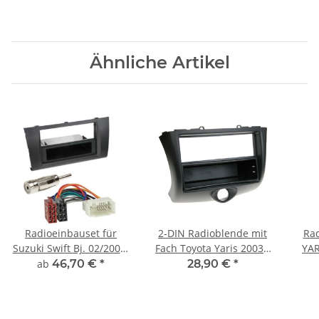
Ähnliche Artikel
Radioeinbauset für
2-DIN Radioblende mit
Ra
Suzuki Swift Bj. 02/2005-
Fach Toyota Yaris 2003 -
YAR
08/2010
2005 schwarz
2DIN
ab
46,70 €
*
28,90 €
*