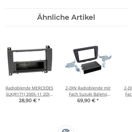
Ähnliche Artikel
Radioblende MERCEDES
2-DIN Radioblende mit
2-D
SLK(R171) 2005-11 2DIN
Fach Suzuki Baleno
Fac
mit Fach schwarz
04/2016- 2019
28,90 €
*
69,90 €
*