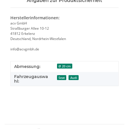
Angaben zur Produktsicherheit
Herstellerinformationen:
acv GmbH
Straßburger Allee 10-12
41812 Erkelenz
Deutschland, Nordrhein-Westfalen
info@acvgmbh.de
Abmessung:
Ø 20 cm
Fahrzeugauswa
Seat
Audi
hl: