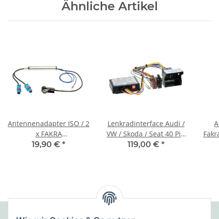
Ähnliche Artikel
Antennenadapter ISO / 2
Lenkradinterface Audi /
A
x FAKRA
VW / Skoda / Seat 40 Pin
Fakra
Phantomspeisung
Quadlock > China HU
(dop
19,90 €
*
119,00 €
*