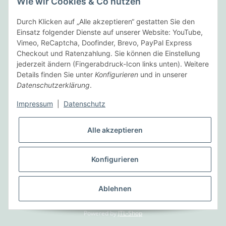
Wie wir Cookies & Co nutzen
Folgende Zahlungsarten bieten wir an:
Durch Klicken auf „Alle akzeptieren“ gestatten Sie den
Einsatz folgender Dienste auf unserer Website: YouTube,
Vimeo, ReCaptcha, Doofinder, Brevo, PayPal Express
Checkout und Ratenzahlung. Sie können die Einstellung
Wir versenden mit:
jederzeit ändern (Fingerabdruck-Icon links unten). Weitere
Details finden Sie unter
Konfigurieren
und in unserer
Datenschutzerklärung
.
Informationen
Impressum
|
Datenschutz
Gesetzliche Informationen
Alle akzeptieren
Vertrag widerrufen
Konfigurieren
* Alle Preise inkl. gesetzlicher USt., zzgl.
Versand
Ablehnen
© Heinze Elektronik
Powered by
JTL-Shop