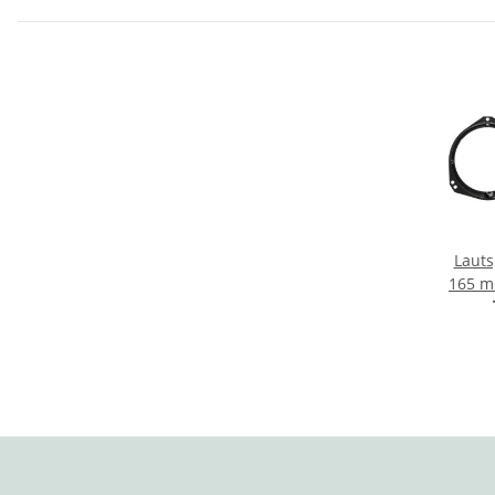
Lauts
165 m
/O
Me