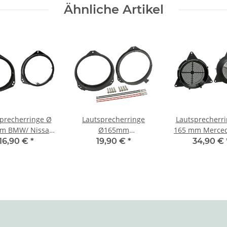
Ähnliche Artikel
precherringe Ø
Lautsprecherringe
Lautsprecherrin
m BMW/ Nissan
Ø165mm
165 mm Merce
pel /Renault/
BMW/MB/Nissan/Opel/Renault>
Klasse > Türe 
16,90 €
*
19,90 €
*
34,90 €
rcedes > Tür
Türe F