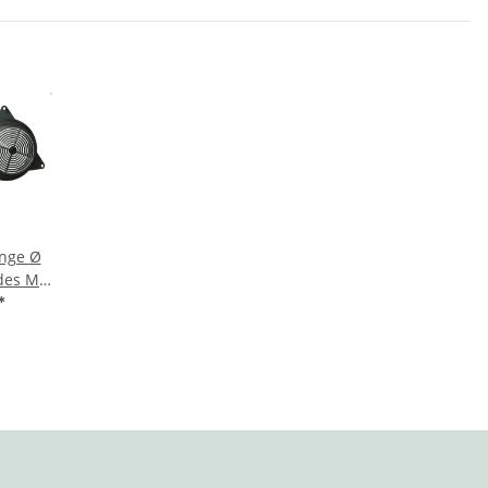
ge Ø
des M-
Front
*