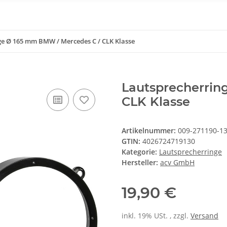
ge Ø 165 mm BMW / Mercedes C / CLK Klasse
Lautsprecherrin
CLK Klasse
Artikelnummer:
009-271190-1
GTIN:
4026724719130
Kategorie:
Lautsprecherringe
Hersteller:
acv GmbH
19,90 €
inkl. 19% USt. , zzgl.
Versand