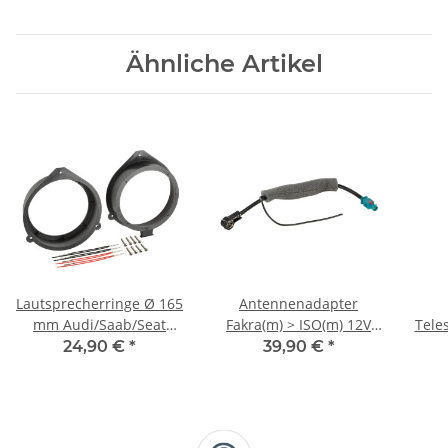
Ähnliche Artikel
Lautsprecherringe Ø 165
Antennenadapter
mm Audi/Saab/Seat
Fakra(m) > ISO(m) 12V
Tele
GF20 > Front/Heck
Phantom 25cm
Mot
24,90 €
*
39,90 €
*