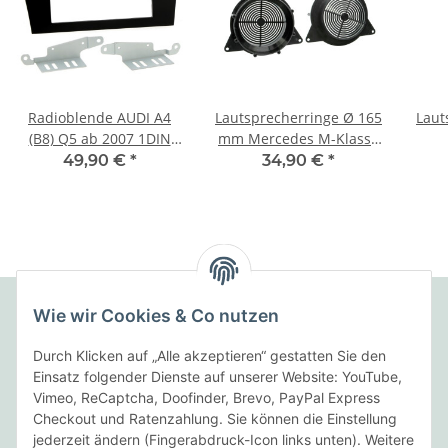
Radioblende AUDI A4
Lautsprecherringe Ø 165
Lauts
(B8) Q5 ab 2007 1DIN
mm Mercedes M-Klasse
black Installer Kit
> Türe Front
Seat
49,90 €
*
34,90 €
*
Wie wir Cookies & Co nutzen
Folgende Zahlungsarten bieten wir an:
Durch Klicken auf „Alle akzeptieren“ gestatten Sie den
Einsatz folgender Dienste auf unserer Website: YouTube,
Vimeo, ReCaptcha, Doofinder, Brevo, PayPal Express
Checkout und Ratenzahlung. Sie können die Einstellung
Wir versenden mit:
jederzeit ändern (Fingerabdruck-Icon links unten). Weitere