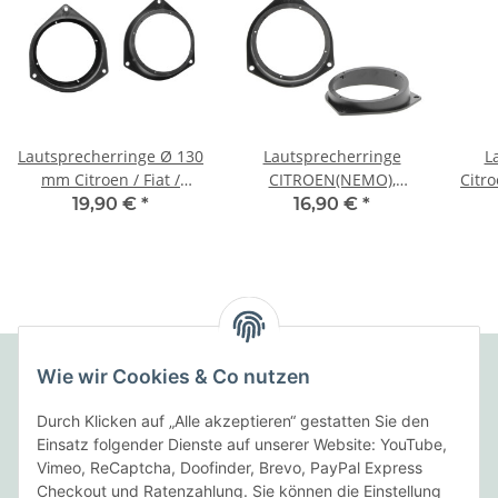
Lautsprecherringe Ø 130
Lautsprecherringe
L
ancia/Mazda/Peugeot/Suzuki
mm Citroen / Fiat /
CITROEN(NEMO),
Citr
Peugeot > Türe
FIAT(Fiorino),
19,90 €
*
16,90 €
*
PEUGEOT(Bipper) ab
2007, 130mm
Wie wir Cookies & Co nutzen
Folgende Zahlungsarten bieten wir an:
Durch Klicken auf „Alle akzeptieren“ gestatten Sie den
Einsatz folgender Dienste auf unserer Website: YouTube,
Vimeo, ReCaptcha, Doofinder, Brevo, PayPal Express
Checkout und Ratenzahlung. Sie können die Einstellung