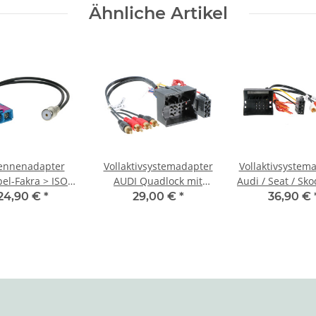
Ähnliche Artikel
ennenadapter
Vollaktivsystemadapter
Vollaktivsystem
el-Fakra > ISO
AUDI Quadlock mit
Audi / Seat / Sk
Seat / Skoda / VW
BOSE
> BOSE
24,90 €
*
29,00 €
*
36,90 €