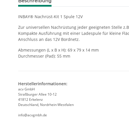
Beschreibung
INBAY® Nachrüst-Kit 1 Spule 12V
Zur universellen Nachrüstung jeder geeigneten Stelle z.
Kompakte Ausführung mit einer Ladespule für kleine Flä
Anschluss an das 12V Bordnetz.
Abmessungen (L x B x H): 69 x 79 x 14 mm
Durchmesser (Pad): 55 mm
Herstellerinformationen:
acv GmbH
Straßburger Allee 10-12
41812 Erkelenz
Deutschland, Nordrhein-Westfalen
info@acvgmbh.de