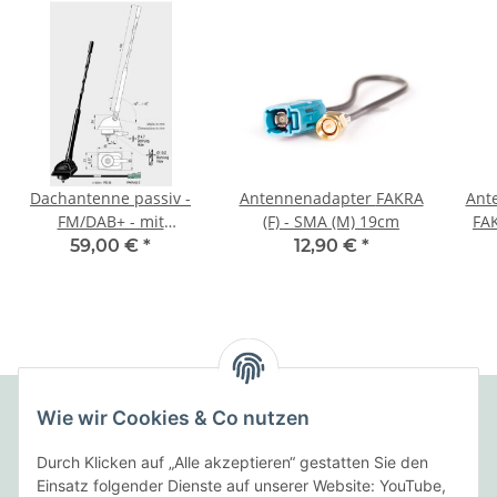
Dachantenne passiv -
Antennenadapter FAKRA
Ant
FM/DAB+ - mit
(F) - SMA (M) 19cm
FAK
optionalem Splitter -
59,00 €
*
12,90 €
*
3940.01
Wie wir Cookies & Co nutzen
Folgende Zahlungsarten bieten wir an:
Durch Klicken auf „Alle akzeptieren“ gestatten Sie den
Einsatz folgender Dienste auf unserer Website: YouTube,