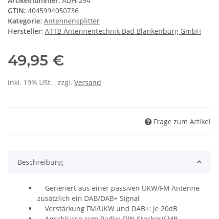
Artikelnummer:
ADH-294
GTIN:
4045994050736
Kategorie:
Antennensplitter
Hersteller:
ATTB Antennentechnik Bad Blankenburg GmbH
49,95 €
inkl. 19% USt. , zzgl.
Versand
Frage zum Artikel
Beschreibung
Generiert aus einer passiven UKW/FM Antenne
zusätzlich ein DAB/DAB+ Signal
Verstärkung FM/UKW und DAB+: je 20dB
Anschlüsse zum Radio: DIN Stecker/SMB