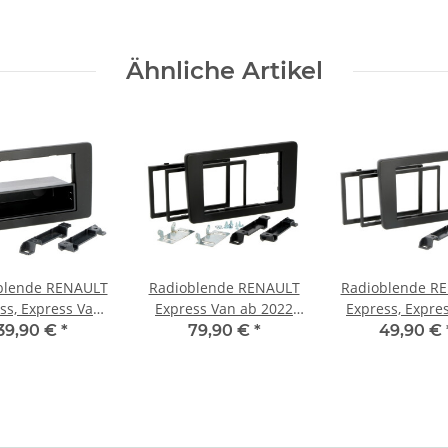
Ähnliche Artikel
blende RENAULT
Radioblende RENAULT
Radioblende R
ss, Express Van
Express Van ab 2022
Express, Expre
022 1DIN black
2DIN black Installer Kit
ab 2022 2DIN bl
39,90 €
*
79,90 €
*
49,90 €
nstaller Kit
Frames