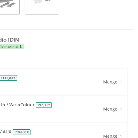
io 1DIN
Sie maximal 1.
+111,00 €
Menge: 1
oth / VarioColour
+97,00 €
Menge: 1
 / AUX
+109,00 €
Menge: 1