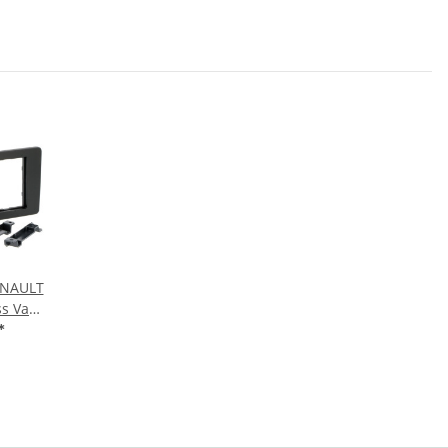
ENAULT
ss Van
ack mit
*