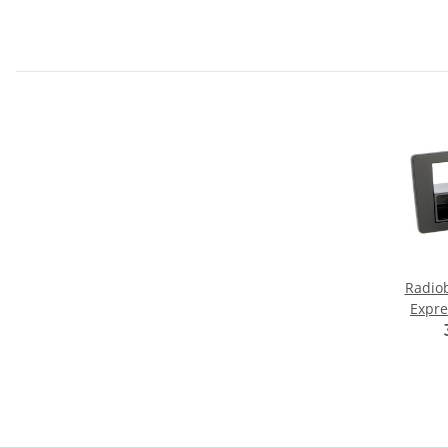
Radio
Expre
ab 2
I