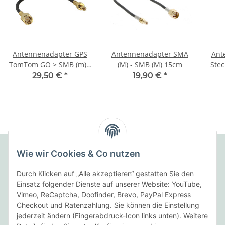
Antennenadapter GPS
Antennenadapter SMA
Ant
TomTom GO > SMB (m) -
(M) - SMB (M) 15cm
Stec
> SMA (m)
29,50 €
*
19,90 €
*
Wie wir Cookies & Co nutzen
Folgende Zahlungsarten bieten wir an:
Durch Klicken auf „Alle akzeptieren“ gestatten Sie den
Einsatz folgender Dienste auf unserer Website: YouTube,
Vimeo, ReCaptcha, Doofinder, Brevo, PayPal Express
Checkout und Ratenzahlung. Sie können die Einstellung
Wir versenden mit:
jederzeit ändern (Fingerabdruck-Icon links unten). Weitere