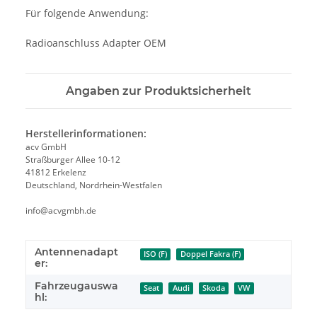
Für folgende Anwendung:
Radioanschluss Adapter OEM
Angaben zur Produktsicherheit
Herstellerinformationen:
acv GmbH
Straßburger Allee 10-12
41812 Erkelenz
Deutschland, Nordrhein-Westfalen
info@acvgmbh.de
Antennenadapt
ISO (F)
Doppel Fakra (F)
er:
Fahrzeugauswa
Seat
Audi
Skoda
VW
hl: