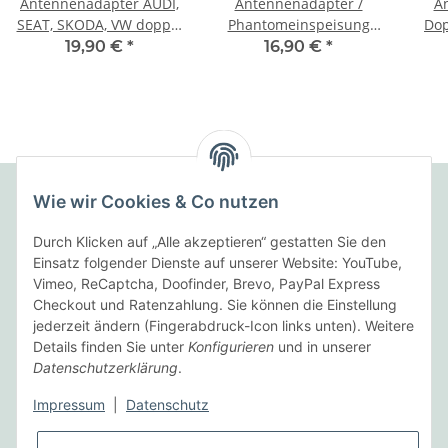
Antennenadapter AUDI,
Antennenadapter /
A
SEAT, SKODA, VW doppel
Phantomeinspeisung
Dop
Fakra(f)-ISO(f)
ISO Audi/Seat/VW
Au
19,90 €
*
16,90 €
*
Wie wir Cookies & Co nutzen
Folgende Zahlungsarten bieten wir an:
Durch Klicken auf „Alle akzeptieren“ gestatten Sie den
Einsatz folgender Dienste auf unserer Website: YouTube,
Vimeo, ReCaptcha, Doofinder, Brevo, PayPal Express
Checkout und Ratenzahlung. Sie können die Einstellung
Wir versenden mit:
jederzeit ändern (Fingerabdruck-Icon links unten). Weitere
Details finden Sie unter
Konfigurieren
und in unserer
Datenschutzerklärung
.
Informationen
Impressum
|
Datenschutz
Gesetzliche Informationen