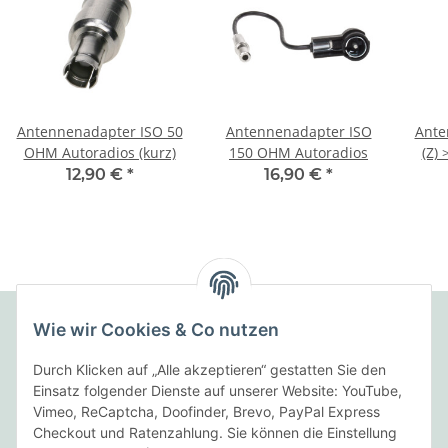
Antennenadapter ISO 50
Antennenadapter ISO
Ante
OHM Autoradios (kurz)
150 OHM Autoradios
(Z) 
12,90 €
*
16,90 €
*
Wie wir Cookies & Co nutzen
Folgende Zahlungsarten bieten wir an:
Durch Klicken auf „Alle akzeptieren“ gestatten Sie den
Einsatz folgender Dienste auf unserer Website: YouTube,
Vimeo, ReCaptcha, Doofinder, Brevo, PayPal Express
Checkout und Ratenzahlung. Sie können die Einstellung
Wir versenden mit: