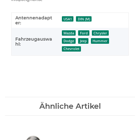
Antennenadapt
USA1
DIN (M)
er:
Mazda
Ford
Chrysler
Fahrzeugauswa
Dodge
Jeep
Hummer
hl:
Chevrolet
Ähnliche Artikel