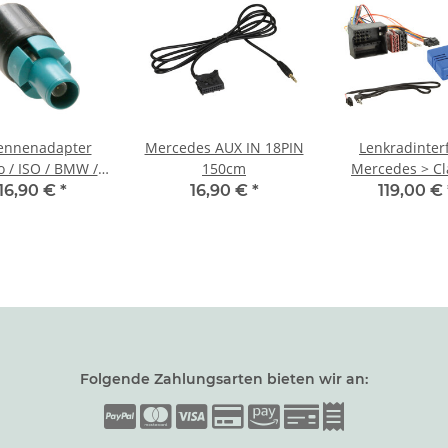
ennenadapter
Mercedes AUX IN 18PIN
Lenkradinter
o / ISO / BMW /
150cm
Mercedes > Cl
nault (kurz)
16,90 €
*
16,90 €
*
119,00 €
Folgende Zahlungsarten bieten wir an: