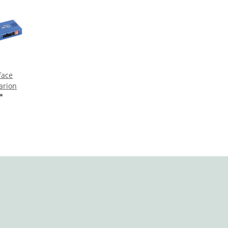
face
arion
*