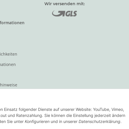
Wir versenden mit:
nformationen
ichkeiten
mationen
zhinweise
t für den Verkauf von Waren
den Einsatz folgender Dienste auf unserer Website: YouTube, Vimeo,
Vertrag widerrufen
ut und Ratenzahlung. Sie können die Einstellung jederzeit ändern
nden Sie unter
Konfigurieren
und in unserer
Datenschutzerklärung
.