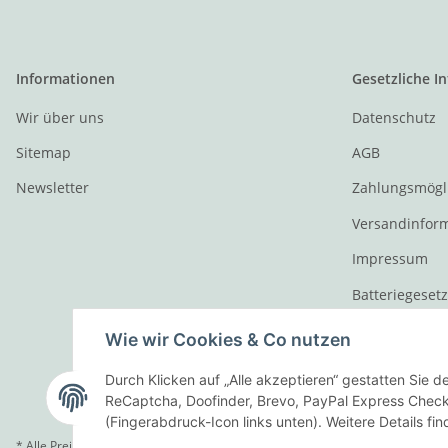
Informationen
Gesetzliche I
Wir über uns
Datenschutz
Sitemap
AGB
Newsletter
Zahlungsmögl
Versandinfor
Impressum
Batteriegeset
Widerrufsrech
Wie wir Cookies & Co nutzen
Durch Klicken auf „Alle akzeptieren“ gestatten Sie 
ReCaptcha, Doofinder, Brevo, PayPal Express Checko
(Fingerabdruck-Icon links unten). Weitere Details fi
* Alle Preise inkl. gesetzlicher USt., zzgl.
Versand