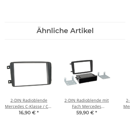
Ähnliche Artikel
2-DIN Radioblende
2-DIN Radioblende mit
2
Mercedes C-Klasse / CLK
Fach Mercedes
Mer
/ Vito / Viano schwarz
W203/W209 03/2000-
Vi
16,90 €
*
59,90 €
*
2004