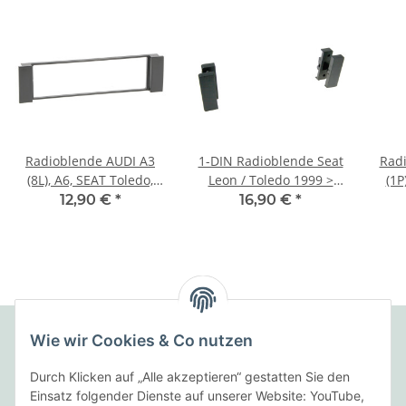
Radioblende AUDI A3
1-DIN Radioblende Seat
Rad
(8L), A6, SEAT Toledo,
Leon / Toledo 1999 >
(1P
Leon 1DIN schwarz
schwarz
12,90 €
*
16,90 €
*
Wie wir Cookies & Co nutzen
Folgende Zahlungsarten bieten wir an:
Durch Klicken auf „Alle akzeptieren“ gestatten Sie den
Einsatz folgender Dienste auf unserer Website: YouTube,