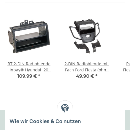
RT 2-DIN Radioblende
2-DIN Radioblende mit
R
Inbay® Hyundai i20
Fach Ford Fiesta (ohne
Fie
schwarz
Display) 2008 > schwarz
109,99 €
*
49,90 €
*
Wie wir Cookies & Co nutzen