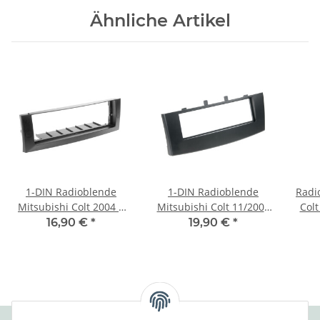
Ähnliche Artikel
1-DIN Radioblende
1-DIN Radioblende
Radi
Mitsubishi Colt 2004 >
Mitsubishi Colt 11/2008
Colt
dunkelgrau
> 11/2012 schwarz
16,90 €
*
19,90 €
*