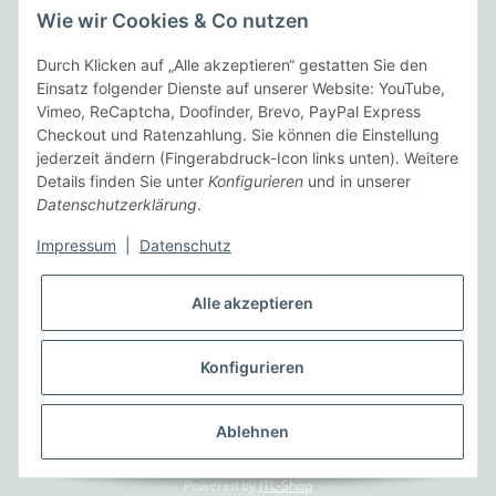
Wie wir Cookies & Co nutzen
Folgende Zahlungsarten bieten wir an:
Durch Klicken auf „Alle akzeptieren“ gestatten Sie den
Einsatz folgender Dienste auf unserer Website: YouTube,
Vimeo, ReCaptcha, Doofinder, Brevo, PayPal Express
Checkout und Ratenzahlung. Sie können die Einstellung
Wir versenden mit:
jederzeit ändern (Fingerabdruck-Icon links unten). Weitere
Details finden Sie unter
Konfigurieren
und in unserer
Datenschutzerklärung
.
Informationen
Impressum
|
Datenschutz
Gesetzliche Informationen
Alle akzeptieren
Vertrag widerrufen
Konfigurieren
* Alle Preise inkl. gesetzlicher USt., zzgl.
Versand
Ablehnen
© Heinze Elektronik
Powered by
JTL-Shop