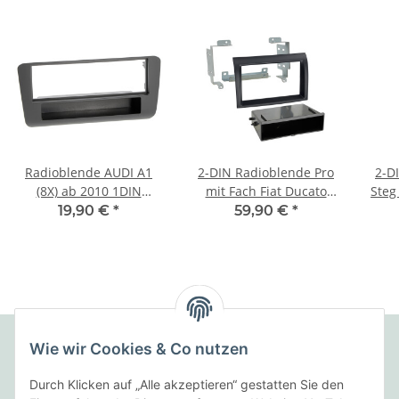
Radioblende AUDI A1
2-DIN Radioblende Pro
2-D
(8X) ab 2010 1DIN
mit Fach Fiat Ducato
Steg
schwarz
2006-> Radiovorb.
19,90 €
*
59,90 €
*
Wie wir Cookies & Co nutzen
Folgende Zahlungsarten bieten wir an:
Durch Klicken auf „Alle akzeptieren“ gestatten Sie den