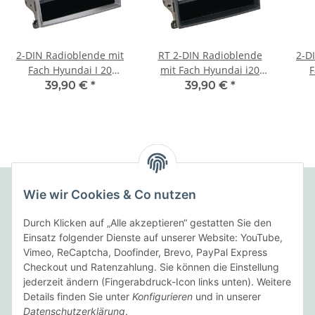
2-DIN Radioblende mit
RT 2-DIN Radioblende
2-D
Fach Hyundai I 20
mit Fach Hyundai i20
F
03/2009 > silber
schwarz
man
39,90 €
*
39,90 €
*
Wie wir Cookies & Co nutzen
Folgende Zahlungsarten bieten wir an:
Durch Klicken auf „Alle akzeptieren“ gestatten Sie den
Einsatz folgender Dienste auf unserer Website: YouTube,
Vimeo, ReCaptcha, Doofinder, Brevo, PayPal Express
Checkout und Ratenzahlung. Sie können die Einstellung
Wir versenden mit:
jederzeit ändern (Fingerabdruck-Icon links unten). Weitere
Details finden Sie unter
Konfigurieren
und in unserer
Datenschutzerklärung
.