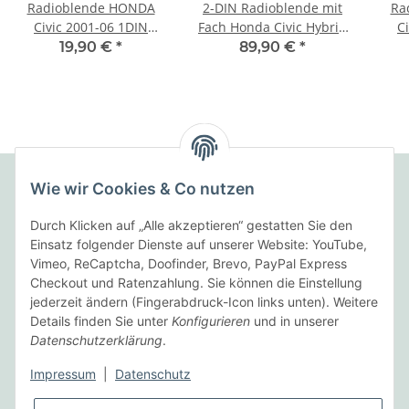
Radioblende HONDA
2-DIN Radioblende mit
Ra
Civic 2001-06 1DIN
Fach Honda Civic Hybrid
C
anthrazit mit man.Klima
anthrazit
anth
19,90 €
*
89,90 €
*
Wie wir Cookies & Co nutzen
Folgende Zahlungsarten bieten wir an:
Durch Klicken auf „Alle akzeptieren“ gestatten Sie den
Einsatz folgender Dienste auf unserer Website: YouTube,
Vimeo, ReCaptcha, Doofinder, Brevo, PayPal Express
Checkout und Ratenzahlung. Sie können die Einstellung
Wir versenden mit:
jederzeit ändern (Fingerabdruck-Icon links unten). Weitere
Details finden Sie unter
Konfigurieren
und in unserer
Datenschutzerklärung
.
Informationen
Impressum
|
Datenschutz
Gesetzliche Informationen