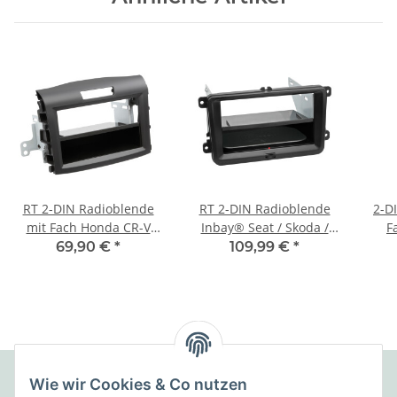
RT 2-DIN Radioblende
RT 2-DIN Radioblende
2-D
mit Fach Honda CR-V
Inbay® Seat / Skoda /
F
2012 > schwarz
VW schwarz
69,90 €
*
109,99 €
*
Wie wir Cookies & Co nutzen