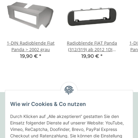
1-DIN Radioblende Fiat
Radioblende FIAT Panda
1-D
Panda > 2002 grau
(312/319) ab 2012 1DIN
Pan
schwarz
19,90 €
*
19,90 €
*
Wie wir Cookies & Co nutzen
Folgende Zahlungsarten bieten wir an:
Durch Klicken auf „Alle akzeptieren“ gestatten Sie den
Einsatz folgender Dienste auf unserer Website: YouTube,
Vimeo, ReCaptcha, Doofinder, Brevo, PayPal Express
Checkout und Ratenzahlung. Sie können die Einstellung