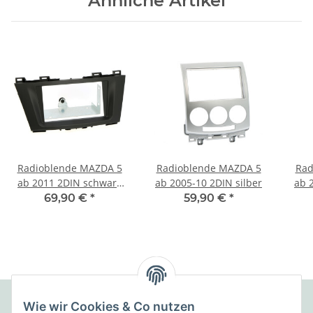
Ähnliche Artikel
Radioblende MAZDA 5
Radioblende MAZDA 5
Rad
ab 2011 2DIN schwarz
ab 2005-10 2DIN silber
ab 
Installer Kit
69,90 €
*
59,90 €
*
Wie wir Cookies & Co nutzen