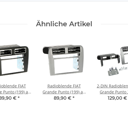
Ähnliche Artikel
ioblende FIAT
Radioblende FIAT
2-DIN Radioblen
 Punto (199) ab
Grande Punto (199) ab
Grande Punto 
chwarz
2005-09 2DIN silvergrey
>2010 anthra
89,90 €
*
89,90 €
*
129,00 
nstaller Kit
Installer Kit
metallic