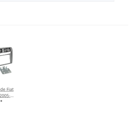
de Fiat
2005-
zit
€
*