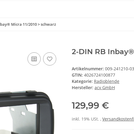
nbay® Micra 11/2010 > schwarz
2-DIN RB Inbay® 
Artikelnummer:
009-241210-03
GTIN:
4026724100877
Kategorie:
Radioblende
Hersteller:
acv GmbH
129,99 €
inkl. 19% USt. ,
Versandkostenf