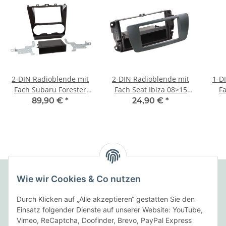
2-DIN Radioblende mit
2-DIN Radioblende mit
1-D
Fach Subaru Forester
Fach Seat Ibiza 08>15
F
2015->
azabacheschwarz
Cors
89,90 €
*
24,90 €
*
Wie wir Cookies & Co nutzen
Folgende Zahlungsarten bieten wir an:
Durch Klicken auf „Alle akzeptieren“ gestatten Sie den
Einsatz folgender Dienste auf unserer Website: YouTube,
Vimeo, ReCaptcha, Doofinder, Brevo, PayPal Express