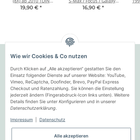
(8X) ab 2010 1DIN
S-Max / Focus / Galaxy /
199
schwarz
Mondeo silber
19,90 €
*
16,90 €
*
Wie wir Cookies & Co nutzen
Folgende Zahlungsarten bieten wir an:
Durch Klicken auf „Alle akzeptieren“ gestatten Sie den
Einsatz folgender Dienste auf unserer Website: YouTube,
Vimeo, ReCaptcha, Doofinder, Brevo, PayPal Express
Checkout und Ratenzahlung. Sie können die Einstellung
Wir versenden mit:
jederzeit ändern (Fingerabdruck-Icon links unten). Weitere
Details finden Sie unter
Konfigurieren
und in unserer
Datenschutzerklärung
.
Informationen
Impressum
|
Datenschutz
Gesetzliche Informationen
Alle akzeptieren