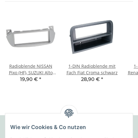
Radioblende NISSAN
1-DIN Radioblende mit
1
Pixo (HF), SUZUKI Alto
Fach Fiat Croma schwarz
Rena
(GF) ab 2009 2015 1DIN
19,90 €
*
28,90 €
*
silber
Wie wir Cookies & Co nutzen
Folgende Zahlungsarten bieten wir an: