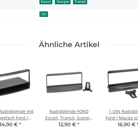
Escort
Scorpio
Transit
121
Ähnliche Artikel
Radioblende mit
Radioblende FORD
1-DIN Radiob
agefach Ford /
Escort, Transit, Scorpio,
Ford / Mazda s
zda schwarz
MAZDA 121 1DIN
34,90 €
*
12,90 €
*
16,90 €
schwarz