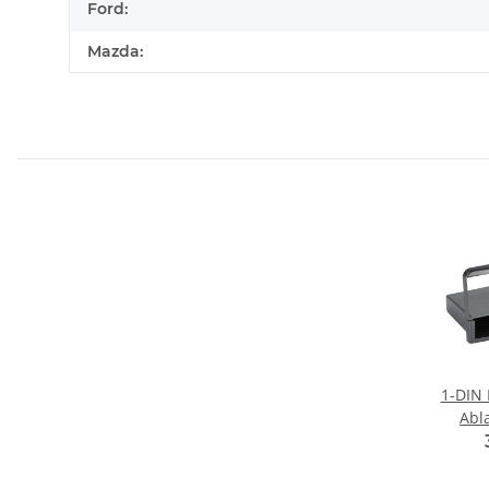
Ford:
Mazda:
1-DIN 
Abl
Ma