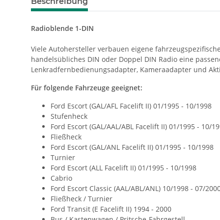
Beschreibung
Radioblende 1-DIN
Viele Autohersteller verbauen eigene fahrzeugspezifisch
handelsübliches DIN oder Doppel DIN Radio eine passen
Lenkradfernbedienungsadapter, Kameraadapter und Akti
Für folgende Fahrzeuge geeignet:
Ford Escort (GAL/AFL Facelift II) 01/1995 - 10/1998
Stufenheck
Ford Escort (GAL/AAL/ABL Facelift II) 01/1995 - 10/1
Fließheck
Ford Escort (GAL/ANL Facelift II) 01/1995 - 10/1998
Turnier
Ford Escort (ALL Facelift II) 01/1995 - 10/1998
Cabrio
Ford Escort Classic (AAL/ABL/ANL) 10/1998 - 07/200
Fließheck / Turnier
Ford Transit (E Facelift II) 1994 - 2000
Bus / Kastenwagen / Pritsche-Fahrgestell