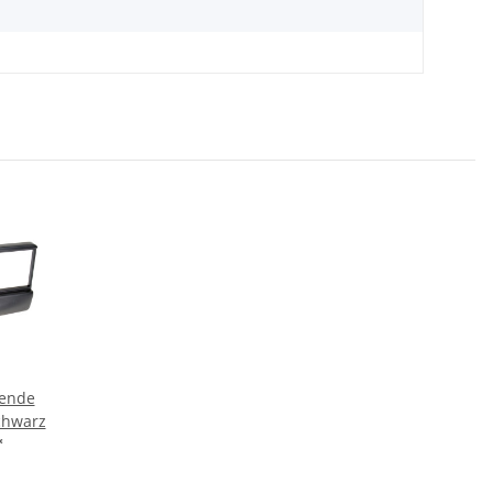
lende
chwarz
*