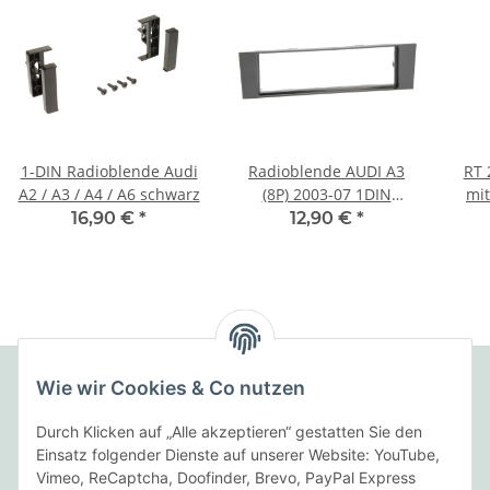
1-DIN Radioblende Audi
Radioblende AUDI A3
RT 
A2 / A3 / A4 / A6 schwarz
(8P) 2003-07 1DIN
mit
schwarz
16,90 €
*
12,90 €
*
Wie wir Cookies & Co nutzen
Folgende Zahlungsarten bieten wir an:
Durch Klicken auf „Alle akzeptieren“ gestatten Sie den
Einsatz folgender Dienste auf unserer Website: YouTube,
Vimeo, ReCaptcha, Doofinder, Brevo, PayPal Express