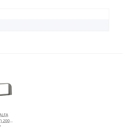
ALFA
) 2000-
N dark
*