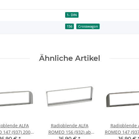
1- DIN
156
Crosswagon
Ähnliche Artikel
ioblende ALFA
Radioblende ALFA
Radioblende 
147 (937) 2000-
ROMEO 156 (932) ab
ROMEO 147 (937
56GT 1DIN silber
2002 1DIN silber
10, 156GT 1DI
16,90 €
*
16,90 €
*
16,90 €