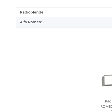
Radioblende:
Alfa Romeo:
Rad
ROMEO 
10, 1