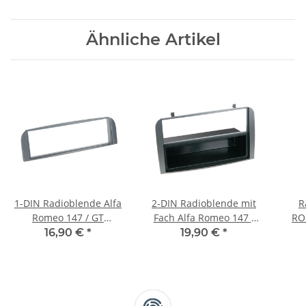
Ähnliche Artikel
1-DIN Radioblende Alfa
2-DIN Radioblende mit
R
Romeo 147 / GT
Fach Alfa Romeo 147 /
RO
anthrazit
GT anthrazit
200
16,90 €
*
19,90 €
*